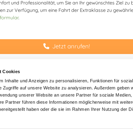
rt und Professionalität, um Sie an Ihr gewünschtes Ziel zu b
en zur Verfügung, um eine Fahrt der Extraklasse zu gewährleis
formular
.
Jetzt anrufen!
t Cookies
 Inhalte und Anzeigen zu personalisieren, Funktionen für sozia
Kontakt
Für Spaich
e Zugriffe auf unsere Website zu analysieren. Außerdem geben w
Telefon:
07424 9056000
Umgebung
rwendung unserer Website an unsere Partner für soziale Medien
E-Mail:
taxi-rina@t-online.de
Taxi für Tro
re Partner führen diese Informationen möglicherweise mit weite
Taxi für Ald
ereitgestellt haben oder die sie im Rahmen Ihrer Nutzung der D
Taxi für Go
Taxi für De