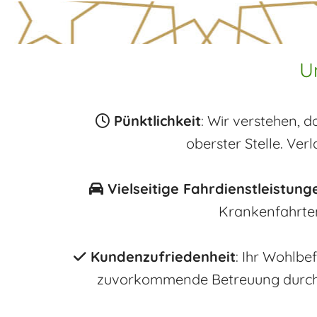
U
Pünktlichkeit
: Wir verstehen, d

oberster Stelle. Verl
Vielseitige Fahrdienstleistung

Krankenfahrten 
Kundenzufriedenheit
: Ihr Wohlbe

zuvorkommende Betreuung durch un