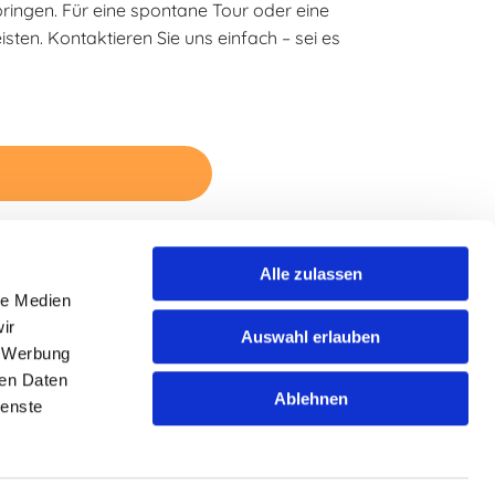
ringen. Für eine spontane Tour oder eine
ten. Kontaktieren Sie uns einfach – sei es
Alle zulassen
le Medien
ingen und
Informationspflicht
ir
Auswahl erlauben
Impressum
, Werbung
ssingen
Datenschutzhinweise
ren Daten
Ablehnen
ingen
ienste
sheim
nkingen